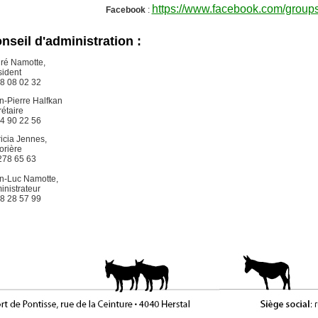
https://www.facebook.com/grou
Facebook
:
nseil d'administration :
ré Namotte,
sident
8 08 02 32
n-Pierre Halfkan
rétaire
4 90 22 56
ricia Jennes,
orière
278 65 63
n-Luc Namotte,
inistrateur
8 28 57 99