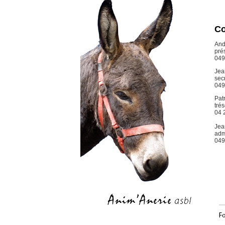
Co
And
pré
049
Jea
sec
049
Pat
trés
04 
Jea
adm
049