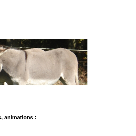
s, animations
: